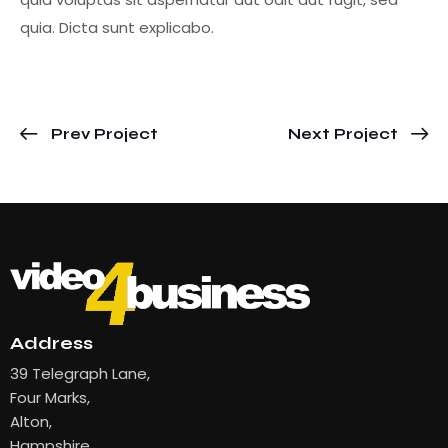
quia. Dicta sunt explicabo.
Prev Project
Next Project
Address
39 Telegraph Lane,
Four Marks,
Alton,
Hampshire,